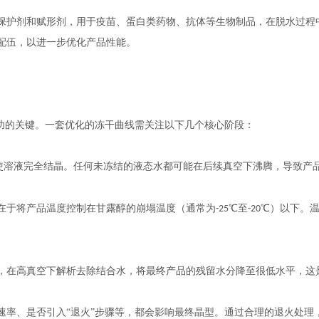
保护剂和赋形剂，用于疫苗、蛋白类药物、抗体等生物制品，在脱水过程
配伍，以进一步优化产品性能。
成功的关键。一套优化的冻干曲线需关注以下几个核心阶段：
使溶液完全结晶。任何未冻结的液态水都可能在后续真空下沸腾，导致产
在于将产品温度控制在甘露醇的崩塌温度（通常为
℃至
℃）以下。
-25
-20
，在高真空下解析去除结合水，将最终产品的残留水分降至很低水平，这
速率、是否引入
“退火”步骤等，都会影响最终晶型。通过合理的退火处