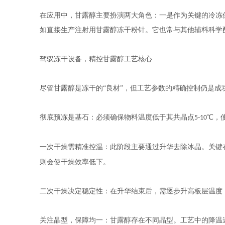
在应用中，甘露醇主要扮演两大角色：一是作为关键的冷冻
如直接生产注射用甘露醇冻干粉针。它也常与其他辅料科学
驾驭冻干设备，精控甘露醇工艺核心
尽管甘露醇是冻干的
“良材”，但工艺参数的精确控制仍是
彻底预冻是基石：必须确保物料温度低于其共晶点
℃，
5-10
一次干燥需精准控温：此阶段主要通过升华去除冰晶。关键
则会使干燥效率低下。
二次干燥决定稳定性：在升华结束后，需逐步升高板层温度
关注晶型，保障均一：甘露醇存在不同晶型。工艺中的降温