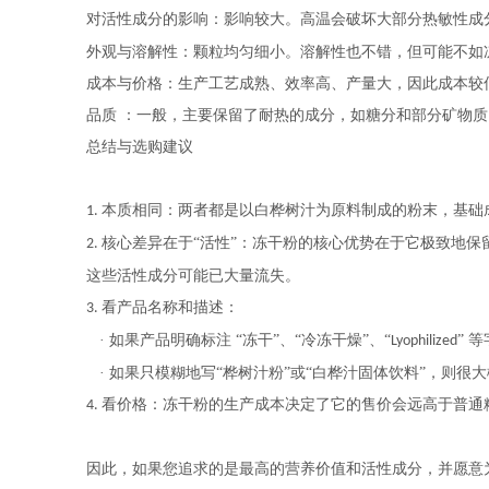
对活性成分的影响
：
影响较大。高温会破坏大部分热敏性成
外观与溶解性
：
颗粒均匀细小。溶解性也不错，但可能不如
成本与价格
：
生产工艺成熟、效率高、产量大，因此成本较
品质
：
一般，主要保留了耐热的成分，如糖分和部分矿物质
总结与选购建议
本质相同：两者都是以白桦树汁为原料制成的粉末，基础
1.
核心差异在于“活性”：冻干粉的核心优势在于它极致地保
2.
这些活性成分可能已大量流失。
看产品名称和描述：
3.
· 如果产品明确标注 “冻干”、“冷冻干燥”、“
” 
Lyophilized
· 如果只模糊地写“桦树汁粉”或“白桦汁固体饮料”，则
看价格：冻干粉的生产成本决定了它的售价会远高于普通
4.
因此，如果您追求的是最高的营养价值和活性成分，并愿意