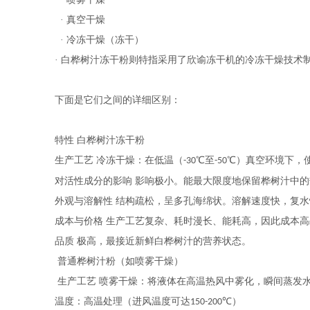
· 真空干燥
· 冷冻干燥（冻干）
· 白桦树汁冻干粉则特指采用了
欣谕冻干机的
冷冻干燥技术
下面是它们之间的详细区别：
特性
白桦树汁冻干粉
生产工艺
冷冻干燥：在低温（
℃至
℃）真空环境下，
-30
-50
对活性成分的影响
影响极小。能最大限度地保留桦树汁中的
外观与溶解性
结构疏松，呈多孔海绵状。溶解速度快，复水
成本与价格
生产工艺复杂、耗时漫长、能耗高，因此成本高
品质
极高，最接近新鲜白桦树汁的营养状态。
普通桦树汁粉（如喷雾干燥）
生产工艺
喷雾干燥：将液体在高温热风中雾化，瞬间蒸发
温度
：
高温处理（进风温度可达
℃）
150-200