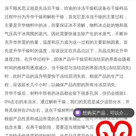
冻干顾名思义就是先冻后干燥，欣谕的冷冻干燥机设备在干燥样品
过程中分为升华干燥和解析干燥，首先它是冷冻干燥的主要过程，
主要是升华物料中的冰，但要保证冰不溶解，物料冰点处的饱和蒸
气压高于冰周围的蒸汽。因此需要快速去除产生的水蒸气，不断补
充升华所需的热量，温度和压力成为这一过程的主要影响因素。首
先是升华干燥时的温度，应该设定在共晶点以下，共晶点附近升华
速度Z快。在升华过程中，固体产品中干燥层和冻结层的界面会随着
时间的推移而逐渐减少。当干燥层与冻结层的界面消失(冻结层消失)
时，此时产品的温升明显快于冻结层消失前。根据产品的生产过
程，应该延长几个小时，以确保产品内部的所有冷冻层消失。
升华干燥后，材料中所有的冰晶都会留下很多孔洞，但仍会残留1
0%左右的未冻水。通过解析干燥，我们的意思是减少这部分水，并
将其保持在2%左右，这在干燥材料中起作用。该阶段的较高温度应
想购买产品，可以介绍下你们的产品么？
根据产品性质和成品所需的含水量来确定，但可适当提高温度以降
低含水量。在再干燥阶段，需要适当增加曝气压力来传导热量。为
了加快干燥速度和缩短时间，当产品温度完全达到传热介质设定的