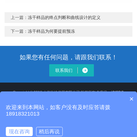
上一篇：
冻干样品的终点判断和曲线设计的定义
下一篇：
冻干样品为何要提前预冻
如果您有任何问题，请跟我们联系！
联系我们
Copyright © 2018 上海欣谕仪器有限公司 版权所有 备案号：
沪ICP备
×
12020514号-2
XML地图
沪公网安备 31011502008806号
欢迎来到本网站，如客户没有及时应答请拨
地址：
18918321013
全国统一服务电话：13918118355 24小时服务电话：18918321013 E-
mail：sj_gy17@163.com
主营设备：冷冻水机，低温水浴槽，制冰机，冷冻干燥机，超低温冰箱，层
现在咨询
稍后再说
析冷柜，气溶胶喷雾器，程序冷冻装置，染色体分析系统。