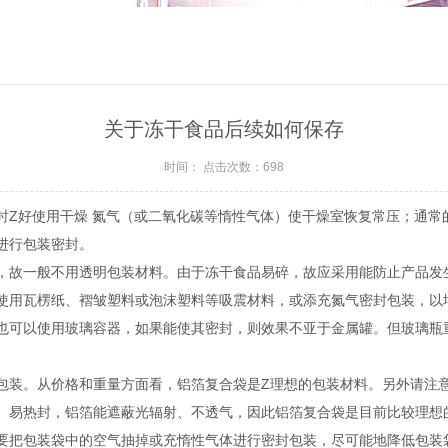
关于冻干食品后续如何保存
时间： 点击次数：698
时Z好使用干燥 氮气（或二氧化碳等惰性气体）使干燥室恢复常压；通常
进行包装密封。
，故一般不用透明包装材料。由于冻干食品易碎，故应采用能防止产品发
使用瓦楞纸、褶皱塑料或泡沫塑料等吸震材料，或添充氮气密封包装，以
也可以使用玻璃容器，如果能使其密封，则效果不亚于金属罐。但玻璃瓶
包装。从价格和重量方面看，铝箔复合袋是Z理想的包装材料。另外请注
、易热封，铝箔能遮蔽光辐射、不透气，因此铝箔复合袋是目前比较理想
要把包装袋中的空气抽掉或充惰性气体进行密封包装，尽可能地降低包装