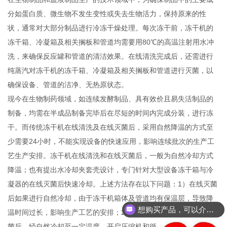
分如蛋白质、微生物不发生变性或失去生物活力，保持原来的性
状，通常对大部分制品进行冷冻干燥处理。每次冻干前，冻干机的
冻干箱、冷凝箱及相关搁板和管道均需要用80℃的高温注射用水冲
洗，来确保反应罐和管道的清洁效果。在线清洗完成后，还需进行
纯蒸汽对冻干机的冻干箱、冷凝箱及相关搁板和管道进行灭菌，以
确保设备、管道的洁净、无热原状态。
现今在生物制药领域，如连续发酵制品、具有效价且易失活制品的
制备，均需在半成品制备完毕后在尽短的时间内完成分装，进行冻
干。而传统冻干机在线清洗及在线灭菌后，采用自然降温的方式至
少需要24小时，不能实现设备的快速应用，影响连续批次的生产工
艺生产安排。冻干机在线清洗和在线灭菌后，一般为自然冷却方式
降温；也有提出水冷却夹套壳设计，专门针对大型设备冻干箱与冷
凝器的在线灭菌后快速冷却。上述方法存在以下问题：1）在线灭菌
后如果进行自然冷却，由于冻干机箱体及管道均有保温层，导致降
想购买产品，可以介绍下你们的产品么？
温时间过长，影响生产工艺的安排；2）现大多数冻干机采用在线灭
菌后，经自然冷却至一定温度，开启压缩机和循环泵，使用降温的