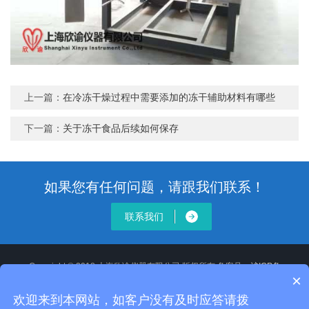
上一篇：
在冷冻干燥过程中需要添加的冻干辅助材料有哪些
下一篇：
关于冻干食品后续如何保存
如果您有任何问题，请跟我们联系！
联系我们
Copyright © 2018 上海欣谕仪器有限公司 版权所有 备案号：
沪ICP备
×
12020514号-2
XML地图
沪公网安备 31011502008806号
欢迎来到本网站，如客户没有及时应答请拨
地址：