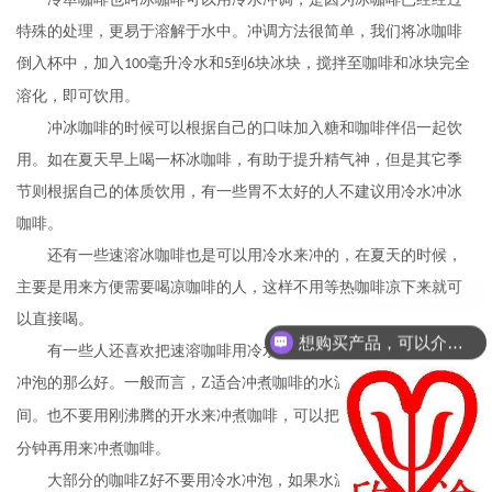
特殊的处理，更易于溶解于水中。冲调方法很简单，我们将冰咖啡
倒入杯中，加入
毫升冷水和
到
块冰块，搅拌至咖啡和冰块完全
100
5
6
溶化，即可饮用。
冲冰咖啡的时候可以根据自己的口味加入糖和咖啡伴侣一起饮
用。如在夏天早上喝一杯冰咖啡，有助于提升精气神，但是其它季
节则根据自己的体质饮用，有一些胃不太好的人不建议用冷水冲冰
咖啡。
还有一些速溶冰咖啡也是可以用冷水来冲的，在夏天的时候，
主要是用来方便需要喝凉咖啡的人，这样不用等热咖啡凉下来就可
以直接喝。
想购买产品，可以介绍下你们的产品么？
有一些人还喜欢把速溶咖啡用冷水泡，但是口味可能没有热水
冲泡的那么好。一般而言，Z适合冲煮咖啡的水温度在
到
度之
88
94
间。也不要用刚沸腾的开水来冲煮咖啡，可以把烧开的水静置
到
1
2
分钟再用来冲煮咖啡。
大部分的咖啡Z好不要用冷水冲泡，如果水温没有达到一定的温