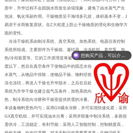
质中，升华过程不会因脱水而发生浓缩现象，避免了由水蒸气产生
泡沫、氧化等副作用。干燥物质呈干海绵多孔状，体积基本不变，J
易溶于水而恢复原状。在Z大程度上防止干燥物质的理化和生物学方
面的变性。
冷冻干燥机系由制冷系统、真空系统、加热系统、电器仪表控制
系统所组成。主要部件为干燥箱、凝结器、冷冻机组、真空泵、加
想购买产品，可以介绍下你们的产品么？
热/冷却装置等。它的工作原理是将被干燥的物品先冻结到三相点温
度以下，然后在真空条件下使物品中的固态水份（冰）直接升华成
水蒸气，从物品中排除，使物品干燥。物料经前处理后，被送入速
冻仓冻结，再送入干燥仓升华脱水，之后在后处理车间包装。真空
系统为升华干燥仓建立低气压条件，加热系统向物料提供升华潜
热，制冷系统向冷阱和干燥室提供所需的冷量。
本设备物料受热均匀；采用GX捕水冷阱，并可实现快速化霜；采用
GX真空机组，并可实现油水分离；采用并联集中制冷系统，多路按
需供冷，工况稳定，有利节能；采用人工智能控制，控制精度高，
操作方便。欣谕仪器网 对冻干制品的质量要求是：生物活性不