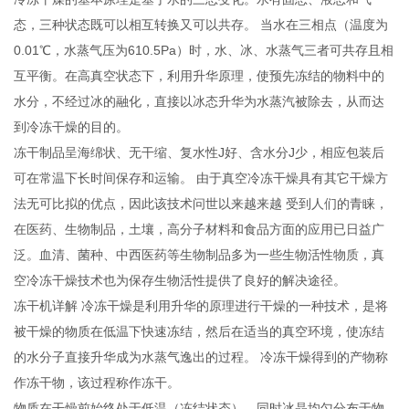
态，三种状态既可以相互转换又可以共存。 当水在三相点（温度为
0.01℃，水蒸气压为610.5Pa）时，水、冰、水蒸气三者可共存且相
互平衡。在高真空状态下，利用升华原理，使预先冻结的物料中的
水分，不经过冰的融化，直接以冰态升华为水蒸汽被除去，从而达
到冷冻干燥的目的。
冻干制品呈海绵状、无干缩、复水性J好、含水分J少，相应包装后
可在常温下长时间保存和运输。 由于真空冷冻干燥具有其它干燥方
法无可比拟的优点，因此该技术问世以来越来越 受到人们的青睐，
在医药、生物制品，土壤，高分子材料和食品方面的应用已日益广
泛。血清、菌种、中西医药等生物制品多为一些生物活性物质，真
空冷冻干燥技术也为保存生物活性提供了良好的解决途径。
冻干机详解 冷冻干燥是利用升华的原理进行干燥的一种技术，是将
被干燥的物质在低温下快速冻结，然后在适当的真空环境，使冻结
的水分子直接升华成为水蒸气逸出的过程。 冷冻干燥得到的产物称
作冻干物，该过程称作冻干。
物质在干燥前始终处于低温（冻结状态），同时冰晶均匀分布于物