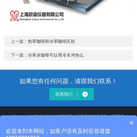
上一篇：
热萃咖啡和冷萃咖啡区别
下一篇：
冷萃冰咖啡可以用冷水冲泡么
如果您有任何问题，请跟我们联系！
联系我们
Copyright © 2018 上海欣谕仪器有限公司 版权所有 备案号：
沪ICP备
×
12020514号-2
XML地图
沪公网安备 31011502008806号
欢迎来到本网站，如客户没有及时应答请拨
地址：