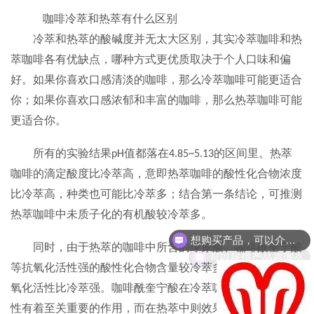
咖啡冷萃和热萃有什么区别
冷萃和热萃的酸碱度并无太大区别，
其实
冷萃咖啡和热
萃咖啡各有优缺点，哪种方式更优质取决于个人口味和偏
好。如果你喜欢口感清淡的咖啡，那么冷萃咖啡可能更适合
你；如果你喜欢口感浓郁和丰富的咖啡，那么热萃咖啡可能
更适合你。
所有的实验结果
值都落在
的区间里。热萃
pH
4.85~5.13
咖啡的滴定酸度比冷萃高，意即热萃咖啡的酸性化合物浓度
比冷萃高，种类也可能比冷萃多；结合第一条结论，可推测
热萃咖啡中未质子化的有机酸较冷萃多。
想购买产品，可以介绍下你们的产品么？
同时，由于热萃的咖啡中所含的绿原酸、咖啡酰奎宁酸
可以提供产品咨询么
等抗氧化活性强的酸性化合物含量较冷萃多，热萃咖啡的抗
氧化活性比冷萃强。咖啡酰奎宁酸在冷萃咖啡中对抗氧化活
性有着至关重要的作用，而在热萃中则效果平平，由此可推