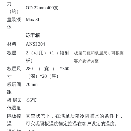
力
OD 22mm 400支
（约）
盘装液
Max 3L
体
冻干箱
材料
ANSI 304
板层
2（可用）+1（辐射
板层间距和板层尺寸可根据
板）
客户要求调整
板层尺
280（宽）*360
寸
（深）*20（厚）
板层间
70mm
距
板层Z
-55℃
低温度
隔板控
真空状态下，在满足后箱冷阱捕水的条件下，
温
可实现隔板温度恒定控温在客户设定的温度。