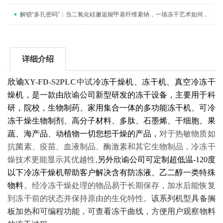
解锁“多孔密码”：当二氧化硅邂逅羧甲基纤维素钠，一场冻干艺术如何织就纳米“海绵梦”
详细介绍
欣谕
XY-FD-S2PLC
中试
冷冻干燥机、冻干机、真空冷冻干
燥机，是一款由欣谕公司新型研发的冻干设备，主要用于科
研，院校，生物制药、家用集合一体的多功能冻干机、可冷
冻干燥生物制剂、高分子材料、多肽、石墨烯、干细胞、果
蔬、海产品、动植物一切您想干燥的产品，
对于热敏物质如
抗菌素、疫苗、血液制品、酶激素和其它生物制品，冷冻干
燥技术更能显示其优越性
,
另外欣谕公司可定制超低温
-120
度
以下冷冻干燥机帮助客户解决含有防冻液、乙二醇一类特殊
物料
。经冷冻干燥处理的物品易于长期保存，加水后能恢复
到冻干前的状态并保持原由的生化特性。
该
系列
机型具备搁
板加热和可编程功能，可
查看
冻干曲线，方便用户观察物料