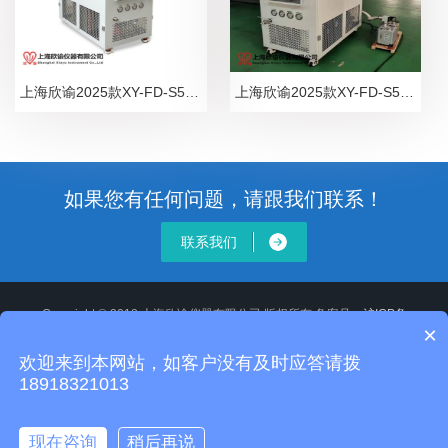
上海欣谕2025款XY-FD-S5压盖中试型冻干机普通型真空冷冻干燥机实验室摸索冻干工艺用冷冻干燥机，冰冻干燥机，压塞冷冻干燥仪
上海欣谕2025款XY-FD-S5中试型冻干机普通型真空冷冻干燥机实验室摸索冻干工艺用冷冻干燥机，冰冻干燥机，冷冻干燥仪
如果您有任何问题，请跟我们联系！
联系我们
Copyright © 2018 上海欣谕仪器有限公司 版权所有 备案号：
沪ICP备
×
12020514号-2
XML地图
沪公网安备 31011502008806号
欢迎来到本网站，如客户没有及时应答请拨
地址：
18918321013
全国统一服务电话：13918118355 24小时服务电话：18918321013 E-
mail：sj_gy17@163.com
主营设备：冷冻水机，低温水浴槽，制冰机，冷冻干燥机，超低温冰箱，层
现在咨询
稍后再说