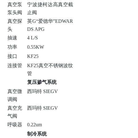
真空泵
宁波捷柯达高真空截
泵头阀
止阀
真空探
英G“爱德华”EDWAR
头
DS APG
抽速
4 L/S
功率
0.55KW
接口
KF25
连接管
KF25真空不锈钢波纹
管
复压掺气系统
真空微
西玛特 SIEGV
调阀
真空充
西玛特 SIEGV
气阀
呼吸器
0.22um
制冷系统