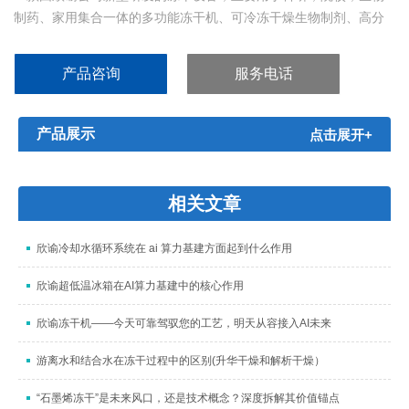
制药、家用集合一体的多功能冻干机、可冷冻干燥生物制剂、高分
子材料、多肽、石墨烯、干细胞、果蔬、海产品、动植物一切您想
干燥的产品，对于热敏物质如抗菌素、疫苗、血液制品、酶激素...
产品咨询
服务电话
产品展示
点击展开+
相关文章
欣谕冷却水循环系统在 ai 算力基建方面起到什么作用
欣谕超低温冰箱在AI算力基建中的核心作用
欣谕冻干机——今天可靠驾驭您的工艺，明天从容接入AI未来
游离水和结合水在冻干过程中的区别(升华干燥和解析干燥）
“石墨烯冻干”是未来风口，还是技术概念？深度拆解其价值锚点