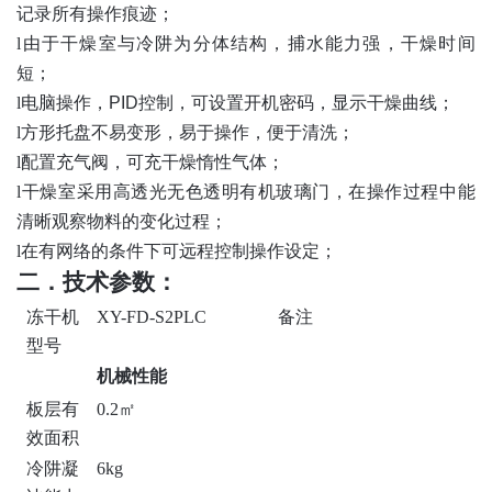
记录所有操作痕迹；
l
由于干燥室与冷阱为分体结构，捕水能力强，干燥时间
短；
l
电脑
操作，
PID
控制，
可设置开机密码，
显示干燥曲线；
l
方形托盘不易变形，易于操作，便于清洗；
l
配置充气阀，可充干燥惰性气体；
l
干燥室采用高透光无色透明有机玻璃门，在操作过程中能
清晰观察物料的变化过程；
l
在有网络的条件下可远程控制操作设定
；
二．
技术参数：
冻干机
XY-FD-S2PLC
备注
型号
机械性能
板层有
0.2㎡
效面积
冷阱凝
6kg