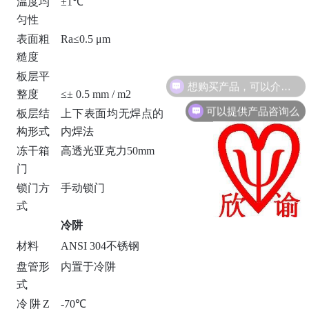
温度均
±1℃
匀性
表面粗
Ra
≤
0.5
μ
m
糙度
板层平
整度
≤±
0.5 mm / m2
可以提供产品咨询么
板层结
上下表面均无焊点的
构形式
内焊法
冻干箱
高透光亚克力50mm
门
锁门方
手动锁门
式
冷阱
材料
ANSI 304不锈钢
盘管形
内置于冷阱
式
冷阱Z
-70℃