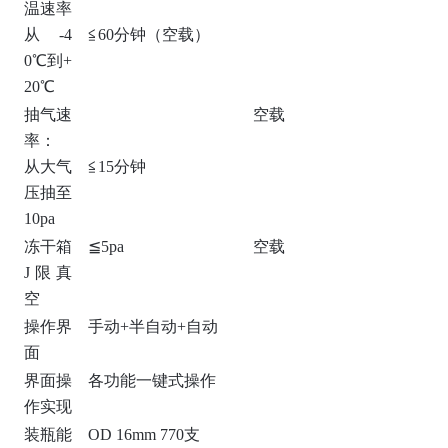
温速率
从-4
≦60分钟（空载）
0℃到+
20℃
抽气速
空载
率：
从大气
≦15分钟
压抽至
10pa
冻干箱
≦5pa
空载
J限真
空
操作界
手动+半自动+自动
面
界面操
各功能一键式操作
作实现
装瓶能
OD 16mm 770支