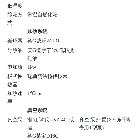
低温度
除霜方
常温自然化霜
式
加热系统
循环泵
德G威乐WILO
导热油
美G道康宁5cs 低粘度
硅油
电加热
1kw
板式换
瑞典阿法拉伐技术
热器
加热速
1℃/min
率
真空系统
真空泵
浙江谭氏2XZ-4C 或
真空泵外置(XY冻干机
者
专用T型泵)
德G莱宝D16C