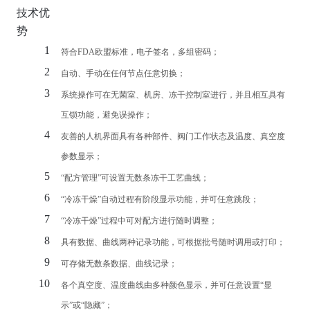
技术优
势
1
符合
FDA
欧盟标准，电子签名，多组密码；
2
自动、手动在任何节点任意切换；
3
系统操作可在无菌室、机房、
冻干
控制室进行，并且相互具有
互锁功能，避免误操作；
4
友善的人机界面具有各种部件、阀门工作状态及温度、真空度
参数显示；
5
“配方管理”可设置无数条冻干工艺曲线；
6
“冷冻干燥”自动过程有阶段显示功能，并可任意跳段；
7
“冷冻干燥”过程中可对配方进行随时调整；
8
具有数据、曲线两种记录功能，可根据批号随时调用或打印；
9
可存储无数条数据、曲线记录；
10
各个真空度、温度曲线由多种颜色显示，并可任意设置“显
示”或“隐藏”；