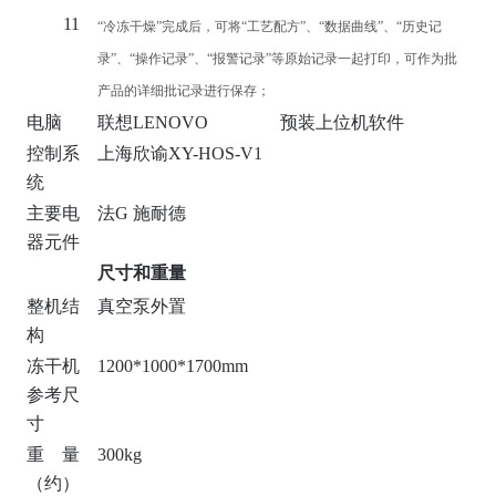
11
“冷冻干燥”完成后，可将“工艺配方”、“数据曲线”、“历史记
录”、“操作记录”、“报警记录”等原始记录一起打印，可作为批
产品的详细批记录进行保存；
电脑
联想LENOVO
预装上位机软件
控制系
上海欣谕XY-HOS-V1
统
主要电
法G 施耐德
器元件
尺寸和重量
整机结
真空泵外置
构
冻干机
1200*1000*1700mm
参考尺
寸
重量
300kg
（约）