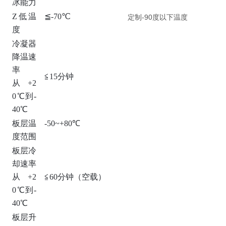
冰能力
Z低温
≦-70℃
定制-90度以下温度
度
冷凝器
降温速
率
≦15分钟
从+2
0℃到-
40℃
板层温
-50~+80℃
度范围
板层冷
却速率
从+2
≦60分钟（空载）
0℃到-
40℃
板层升