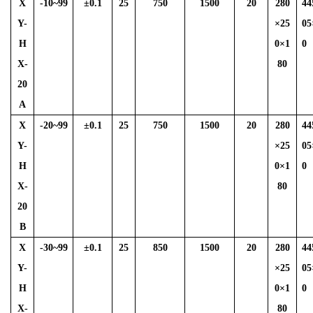
X
-10~99
±
0.1
25
750
1500
20
280
44
Y-
×25
05
H
0×1
0
X-
80
20
A
X
-20~99
±
0.1
25
750
1500
20
280
44
Y-
×25
05
H
0×1
0
X-
80
20
B
X
-30~99
±
0.1
25
850
1500
20
280
44
Y-
×25
05
H
0×1
0
X-
80