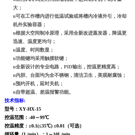
大；
u
可在工作槽内进行低温试验或将槽内冷液外引，冷却
机外实验容器；
u
根据大空间制冷原理，采用全新改进蒸发器，降温更
迅速、温度更均匀；
u
温度、时间数显；
u
功能键均采用触摸软键；
u
全新设计的专业电路，
PID
输出，控温更精度高；
u
内胆、台面均为全不锈钢，清洁卫生，美观耐腐蚀；
u
预约开机，延时关机；
u
自带超温、差温报警功能。
技术指标
:
型号：
XY-HX-15
控温范围：
-40～99℃
控温精度：
±0.1(≤35℃) ±0.01（可选）
循环量（
L/min）：1～10L/min