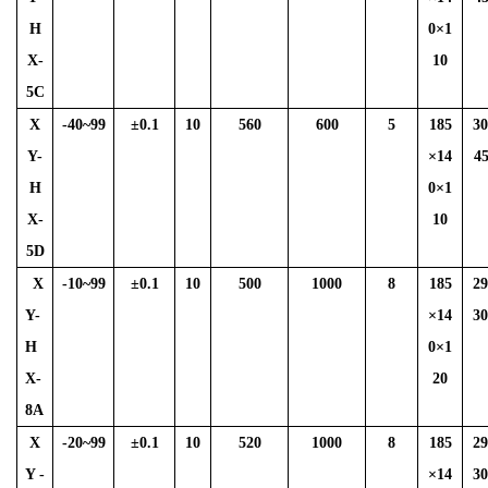
H
0×1
X-
10
5C
X
-40~99
±
0.1
10
560
600
5
185
3
Y-
×14
4
H
0×1
X-
10
5D
X
-10~99
±
0.1
10
500
1000
8
185
2
Y-
×14
3
H
0×1
X-
20
8A
X
-20~99
±
0.1
10
520
1000
8
185
2
Y -
×14
3