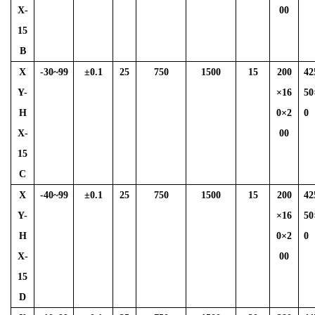
X-
00
15
B
X
-30~99
±
0.1
25
750
1500
15
200
42
Y-
×16
50
H
0×2
0
X-
00
15
C
X
-40~99
±
0.1
25
750
1500
15
200
42
Y-
×16
50
H
0×2
0
X-
00
15
D