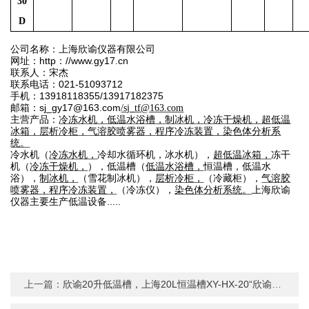
30
D
公司名称：上海欣谕仪器有限公司
http
//www.gy17.cn
网
址：
：
联
系
人：宋杰
021-51093712
联系电话：
13918118355/13917182375
手
机：
sj_gy17@163.com
邮
箱：
/sj_tf@163.com
主营产品：
冷冻水机，
低温水浴槽，
制冰机，
冷冻干燥机，
超低温
冰箱，
层析冷柜，
气溶胶喷雾器，
程序冷冻装置，
染色体分析系
统。
冷水机（
冷冻水机，
冷却水循环机，冰水机），
超低温冰箱，
冻干
机（
冷冻干燥机，
），低温槽（
低温水浴槽，
恒温槽，低温水
浴），
制冰机，
（雪花制冰机），
层析冷柜，
（冷藏柜），
气溶胶
喷雾器，
程序冷冻装置，
（冷冻仪），
染色体分析系统。
上海欣谕
.....
仪器主要生产低温设备
上一篇：
欣谕20升低温槽，上海20L恒温槽XY-HX-20“欣谕”恒温槽，低温槽，低温水浴，恒温循环器，低温浴槽