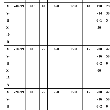
X
-40~99
±
0.1
10
650
1200
10
190
29
Y-
×14
30
H
0×1
5
X-
50
10
D
X
-10~99
±
0.1
25
650
1500
15
200
42
Y-
×16
50
H
0×2
0
X-
00
15
A
X
-20~99
±
0.1
25
750
1500
15
200
42
Y-
×16
50
H
0×2
0