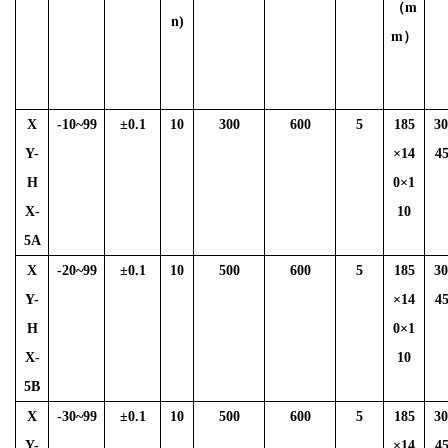
（
m
n)
m
）
X
-10~99
±
0.1
10
300
600
5
185
3
Y-
×14
4
H
0×1
X-
10
5A
X
-20~99
±
0.1
10
500
600
5
185
3
Y-
×14
4
H
0×1
X-
10
5B
X
-30~99
±
0.1
10
500
600
5
185
3
Y-
×14
4