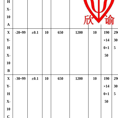
H
0×1
5
X-
50
10
A
X
-20~99
±
0.1
10
650
1200
10
190
29
Y-
×14
30
H
0×1
5
X-
50
10
B
X
-30~99
±
0.1
10
650
1200
10
190
29
Y-
×14
30
H
0×1
5
X-
50
10
C