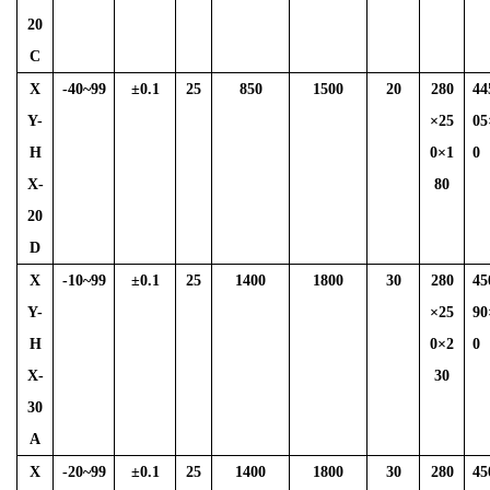
20
C
X
-40~99
±
0.1
25
850
1500
20
280
44
Y-
×25
05
H
0×1
0
X-
80
20
D
X
-10~99
±
0.1
25
1400
1800
30
280
45
Y-
×25
90
H
0×2
0
X-
30
30
A
X
-20~99
±
0.1
25
1400
1800
30
280
45