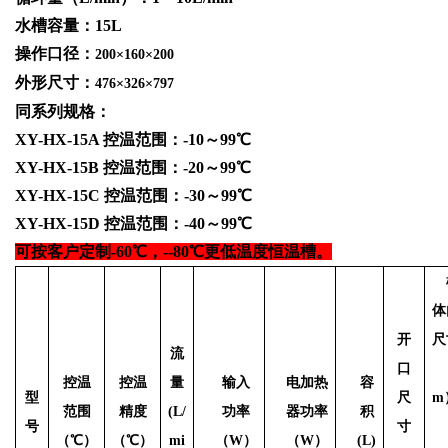
水槽容量：
15L
操作口径：
200
×160×200
外形尺寸：
476
×326×797
同系列规格：
XY-HX-15A 控温范围：-10～99℃
XY-HX-15B 控温范围：-20～99℃
XY-HX-15C 控温范围：-30～99℃
XY-HX-15D 控温范围：-40～99℃
可按客户定制
-60℃，--80℃更低温度恒温槽。
体
开
尺
流
口
控温
控温
量
输入
电加热
容
型
尺
m
范围
精度
(L/
功率
器功率
积
号
寸
（
℃
）
（℃）
mi
（
W
）
（
W
）
(L)