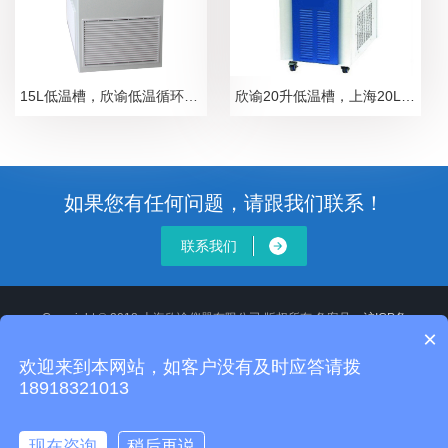
15L低温槽，欣谕低温循环槽XY-HX-15“欣谕”恒温槽，低温槽，低温水浴，恒温循环器，低温浴槽
欣谕20升低温槽，上海20L恒温槽XY-HX-20“欣谕”恒温槽，低温槽，低温水浴，恒温循环器，低温浴槽
如果您有任何问题，请跟我们联系！
联系我们
Copyright © 2018 上海欣谕仪器有限公司 版权所有 备案号：
沪ICP备
×
12020514号-2
XML地图
沪公网安备 31011502008806号
欢迎来到本网站，如客户没有及时应答请拨
地址：
18918321013
全国统一服务电话：13918118355 24小时服务电话：18918321013 E-
mail：sj_gy17@163.com
主营设备：冷冻水机，低温水浴槽，制冰机，冷冻干燥机，超低温冰箱，层
现在咨询
稍后再说