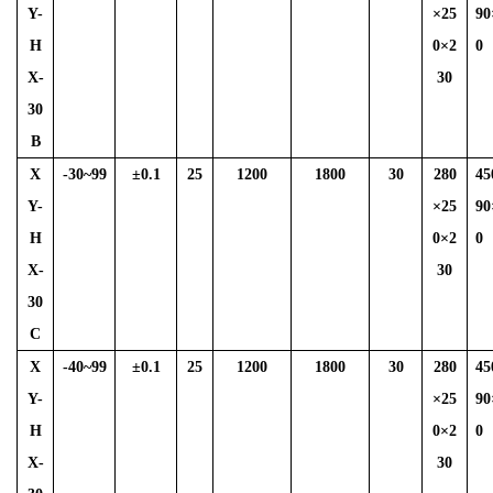
Y-
×25
90
H
0×2
0
X-
30
30
B
X
-30~99
±
0.1
25
1200
1800
30
280
45
Y-
×25
90
H
0×2
0
X-
30
30
C
X
-40~99
±
0.1
25
1200
1800
30
280
45
Y-
×25
90
H
0×2
0
X-
30