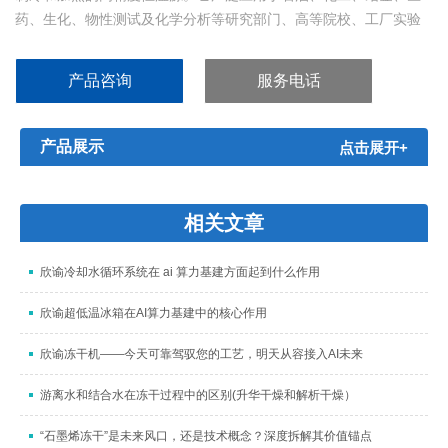
药、生化、物性测试及化学分析等研究部门、高等院校、工厂实验
室及计量质检部门。可在槽内进行恒温实验，亦可通过软管与其他
设备相连，作为恒温源配套使用，如旋转蒸发器、电泳仪、粘度
产品咨询
服务电话
计、医用...
产品展示
点击展开+
相关文章
欣谕冷却水循环系统在 ai 算力基建方面起到什么作用
欣谕超低温冰箱在AI算力基建中的核心作用
欣谕冻干机——今天可靠驾驭您的工艺，明天从容接入AI未来
游离水和结合水在冻干过程中的区别(升华干燥和解析干燥）
“石墨烯冻干”是未来风口，还是技术概念？深度拆解其价值锚点