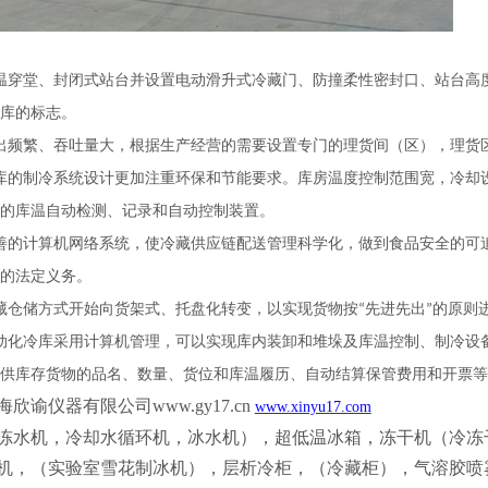
温穿堂、封闭式站台并设置电动滑升式冷藏门、防撞柔性密封口、站台高
库的标志。
出频繁、吞吐量大，根据生产经营的需要设置专门的理货间（区），理货
库的制冷系统设计更加注重环保和节能要求。库房温度控制范围宽，冷却
的库温自动检测、记录和自动控制装置。
善的计算机网络系统，使冷藏供应链配送管理科学化，做到食品安全的可
的法定义务。
藏仓储方式开始向货架式、托盘化转变，以实现货物按
先进先出
的原则
“
”
动化冷库采用计算机管理，可以实现库内装卸和堆垛及库温控制、制冷设
供库存货物的品名、数量、货位和库温履历、自动结算保管费用和开票等
海欣谕仪器有限公司
www.gy17.cn
www.xinyu17.com
冻水机，冷却水循环机，冰水机），超低温冰箱，冻干机（冷冻
机，（实验室雪花制冰机），层析冷柜，（冷藏柜），气溶胶喷