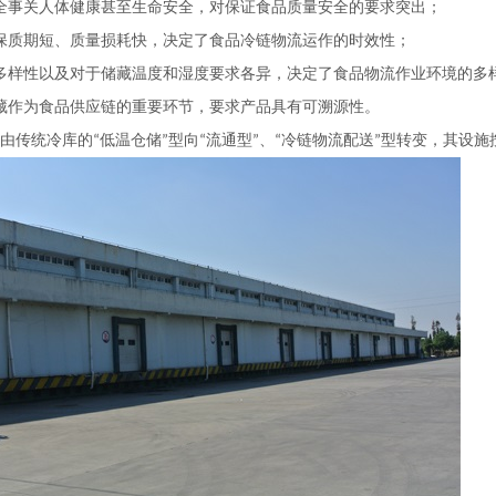
全事关人体健康甚至生命安全，对保证食品质量安全的要求突出；
保质期短、质量损耗快，决定了食品冷链物流运作的时效性；
多样性以及对于储藏温度和湿度要求各异，决定了食品物流作业环境的多
藏作为食品供应链的重要环节，要求产品具有可溯源性。
由传统冷库的
低温仓储
型向
流通型
、
冷链物流配送
型转变，其设施
“
”
“
”
“
”