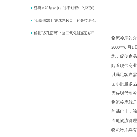
游离水和结合水在冻干过程中的区别(升华干燥和解析干燥）
“石墨烯冻干”是未来风口，还是技术概念？深度拆解其价值锚点
解锁“多孔密码”：当二氧化硅邂逅羧甲基纤维素钠，一场冻干艺术如何织就纳米“海绵梦”
物流冷库的介
年
月
2009
6
1
统，促使食品
随着现代商业
以满足客户需
面小批量多品
需要现代制冷
物流冷库就是
的基础上，综
冷链物流管理
物流冷库具有