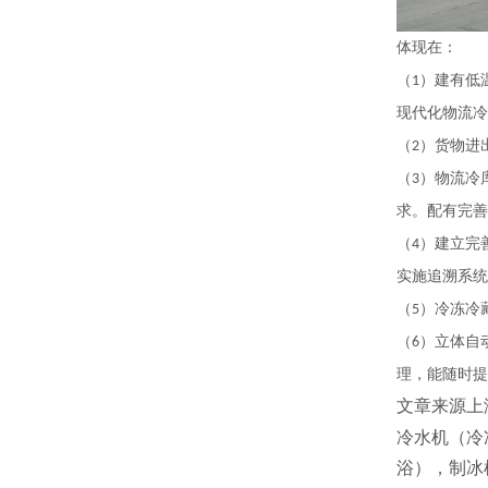
体现在：
（
）建有低
1
现代化物流冷
（
）货物进
2
（
）物流冷
3
求。配有完善
（
）建立完
4
实施追溯系统
（
）冷冻冷
5
（
）立体自
6
理，能随时提
文章来源上
冷水机（冷
浴），制冰