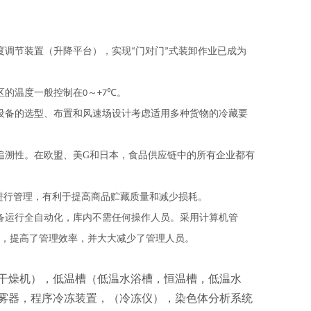
度调节装置（升降平台），实现
门对门
式装卸作业已成为
“
”
区的温度一般控制在
～
。
0
+7℃
设备的选型、布置和风速场设计考虑适用多种货物的冷藏要
追溯性。在欧盟、美G和日本，食品供应链中的所有企业都有
进行管理，有利于提高商品贮藏质量和减少损耗。
备运行全自动化，库内不需任何操作人员。采用计算机管
，提高了管理效率，并大大减少了管理人员。
干燥机），低温槽（低温水浴槽，恒温槽，低温水
雾器，程序冷冻装置，（冷冻仪），染色体分析系统