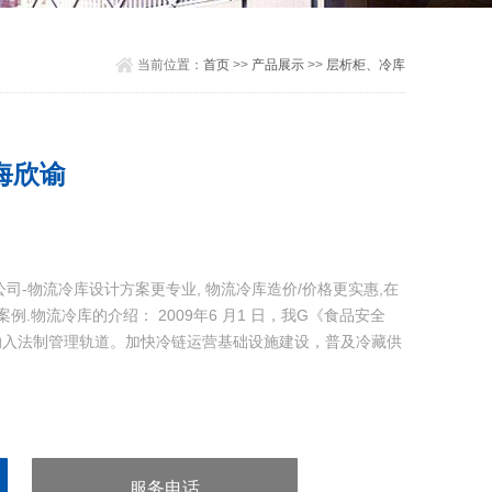
当前位置：
首页
>>
产品展示
>>
层析柜、冷库
海欣谕
司-物流冷库设计方案更专业, 物流冷库造价/价格更实惠,在
例.物流冷库的介绍： 2009年6 月1 日，我G《食品安全
纳入法制管理轨道。加快冷链运营基础设施建设，普及冷藏供
服务电话