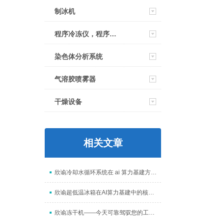
制冰机
程序冷冻仪，程序降温仪
染色体分析系统
气溶胶喷雾器
干燥设备
相关文章
欣谕冷却水循环系统在 ai 算力基建方面起到什么作用
欣谕超低温冰箱在AI算力基建中的核心作用
欣谕冻干机——今天可靠驾驭您的工艺，明天从容接入AI未来