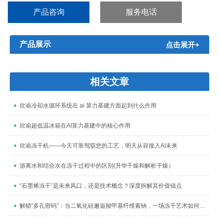
自动化操作，运作安全可靠。小型装配式冷库适用广泛，冷库库温
产品咨询
服务电话
范围5℃-...
产品展示
点击展开+
相关文章
欣谕冷却水循环系统在 ai 算力基建方面起到什么作用
欣谕超低温冰箱在AI算力基建中的核心作用
欣谕冻干机——今天可靠驾驭您的工艺，明天从容接入AI未来
游离水和结合水在冻干过程中的区别(升华干燥和解析干燥）
“石墨烯冻干”是未来风口，还是技术概念？深度拆解其价值锚点
解锁“多孔密码”：当二氧化硅邂逅羧甲基纤维素钠，一场冻干艺术如何织就纳米“海绵梦”