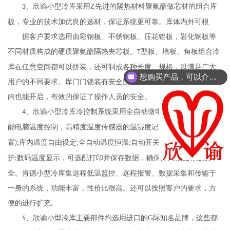
、
欣谕
小型冷库采用Z先进的隔热材料聚氨酯做芯材的组合库
3
板，专业的技术加优良的选材，保证系统更可靠。库体内外可根
据客户要求选用由彩钢板、不锈钢板、压花铝板，岩化钢板等
不同材质构成的硬质聚氨酯隔热夹芯板。
型板、墙板、角板组合冷
T
库在任意空间都可以拼装，还可制成各种长度、规格，以满足广大
想购买产品，可以介绍下你们的产品么？
用户的不同要求。库门门锁装有安全脱锁装置，既便库门锁住后库
内也能开启，有效的保证了操作人员的安全。
、欣谕小型冷库冷控制系统采用全自动微电脑电气控制技术
智
4
,
能电脑温度控制，高精度温度传感器的温湿度记录仪
配有报警装
(
置
库内温度自由设定
全自动温度恒温
自动开关机
无须人工操作监
);
;
;
,
护
数码温度显示，可选配打印并保存数据，确保库内物品存放安
;
全。肯德小型冷库集远程低温监控、远程报警、数据采集和传输
于
一身的系统，功能丰富，性价比很高。还可以按照客户的要求，方
便的进行扩充。
、欣谕小型冷库主要部件均选用进口的G际知名品牌，这些都
5