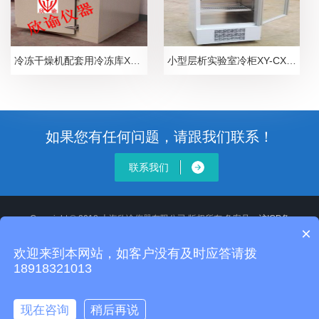
冷冻干燥机配套用冷冻库XY-GY-100冻干机速冻库真空冷冻干燥机10平方配套速冻库
小型层析实验室冷柜XY-CX-300L欣谕层析柜试剂测试保存柜
如果您有任何问题，请跟我们联系！
联系我们
Copyright © 2018 上海欣谕仪器有限公司 版权所有 备案号：
沪ICP备
×
12020514号-2
XML地图
沪公网安备 31011502008806号
欢迎来到本网站，如客户没有及时应答请拨
地址：
18918321013
全国统一服务电话：13918118355 24小时服务电话：18918321013 E-
mail：sj_gy17@163.com
主营设备：冷冻水机，低温水浴槽，制冰机，冷冻干燥机，超低温冰箱，层
现在咨询
稍后再说