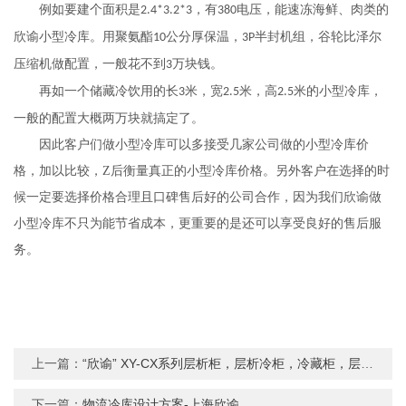
例如要建个面积是
，有
电压，能速冻海鲜、肉类的
2.4*3.2*3
380
欣谕
小型冷库。用聚氨酯
公分厚保温，
半封机组，谷轮比泽尔
10
3P
压缩机做配置，一般花不到
万块钱。
3
再如一个储藏冷饮用的长
米，宽
米，高
米的小型冷库，
3
2.5
2.5
一般的配置大概两万块就搞定了。
因此客户们做小型冷库可以多接受几家公司做的小型冷库价
格，加以比较，Z后衡量真正的小型冷库价格。另外客户在选择的时
候一定要选择价格合理且口碑售后好的公司合作，因为我们
欣谕
做
小型冷库不只为能节省成本，更重要的是还可以享受良好的售后服
务。
上一篇：
“欣谕” XY-CX系列层析柜，层析冷柜，冷藏柜，层析实验冷柜一览表“欣谕” XY-CX系列层析柜，层析冷柜，冷藏柜，层析实验冷柜
下一篇：
物流冷库设计方案-上海欣谕