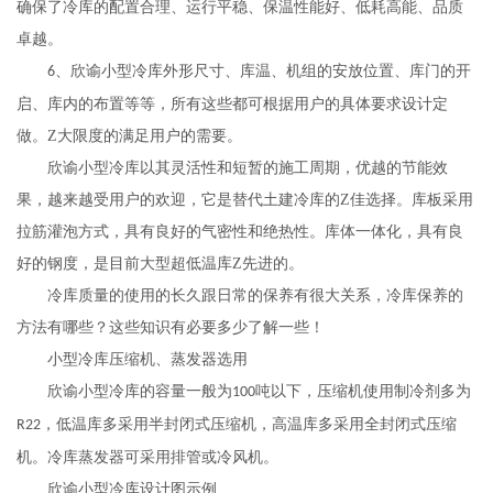
确保了冷库的配置合理、运行平稳、保温性能好、低耗高能、品质
卓越。
、欣谕小型冷库外形尺寸、库温、机组的安放位置、库门的开
6
启、库内的布置等等，所有这些都可根据用户的具体要求设计定
做。Z大限度的满足用户的需要。
欣谕小型冷库以其灵活性和短暂的施工周期，优越的节能效
果，越来越受用户的欢迎，它是替代土建冷库的Z佳选择。库板采用
拉筋灌泡方式，具有良好的气密性和绝热性。库体一体化，具有良
好的钢度，是目前大型超低温库Z先进的。
冷库质量的使用的长久跟日常的保养有很大关系，冷库保养的
方法有哪些？这些知识有必要多少了解一些！
小型冷库压缩机、蒸发器选用
欣谕小型冷库的容量一般为
吨以下，压缩机使用制冷剂多为
100
，低温库多采用半封闭式压缩机，高温库多采用全封闭式压缩
R22
机。冷库蒸发器可采用排管或冷风机。
欣谕小型冷库设计图示例