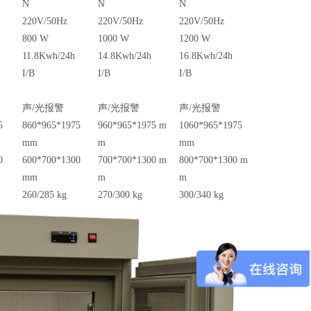
N
N
N
220V/50Hz
220V/50Hz
220V/50Hz
800 W
1000 W
1200 W
11.8Kwh/24h
14.8Kwh/24h
16.8Kwh/24h
I/B
I/B
I/B
声
/
光报警
声
/
光报警
声
/
光报警
5
860*965*1975
960*965*1975 m
1060*965*1975
mm
m
mm
0
600*700*1300
700*700*1300 m
800*700*1300 m
mm
m
m
260/285 kg
270/300 kg
300/340 kg