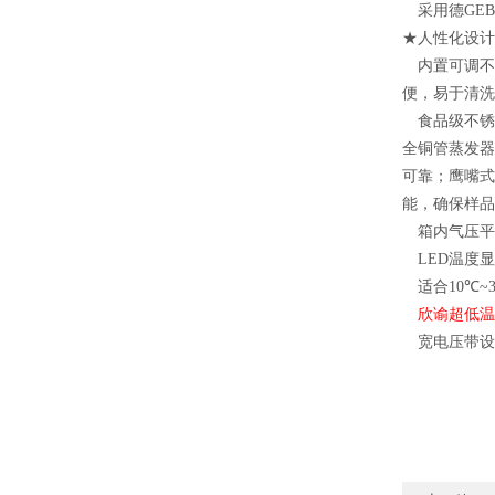
采用德G
E
★人性化设计
内置可调不
便，易于清洗
食品级不锈
全铜管蒸发器
可靠；鹰嘴式
能，确保样品
箱内气压平
LED
温度显
适合
10
℃
~
欣谕超低温
宽电压带设