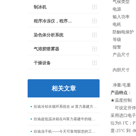
气候类型
制冰机
电源
输入功率
程序冷冻仪，程序降温仪
电耗
防触电保护
染色体分析系统
等级
报警
气溶胶喷雾器
产品尺寸
干燥设备
内胆尺寸
净重
/
毛重
相关文章
产品特点
：
★温度控制
欣谕冷却水循环系统在 ai 算力基建方面起到什么作用
可设定开停
采用进口电子
欣谕超低温冰箱在AI算力基建中的核心作用
位为
0.1
℃；
P
°
度
-25
C
到
-8
欣谕冻干机——今天可靠驾驭您的工艺，明天从容接入AI未来