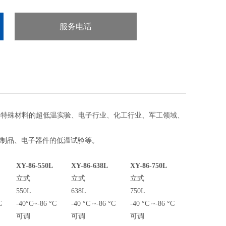
服务电话
：13918118355
、特殊材料的超低温实验、电子行业、化工行业、军工领域、
制品、电子器件的低温试验等。
XY
-86
-550L
XY
-86
-638L
XY
-86
-750L
立式
立式
立式
550L
638L
750L
°
°
°
°
°
°
C
-40
C~-86
C
-40
C ~-86
C
-40
C ~-86
C
可调
可调
可调