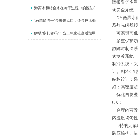
障报警等多重
游离水和结合水在冻干过程中的区别(升华干燥和解析干燥）
★安全系统
XY
低温冰
“石墨烯冻干”是未来风口，还是技术概念？深度拆解其价值锚点
及灯光闪烁报
可实现高低
解锁“多孔密码”：当二氧化硅邂逅羧甲基纤维素钠，一场冻干艺术如何织就纳米“海绵梦”
多重保护功
故障时制冷系
★制冷系统
制冷系统：采
计。制冷GX
结构设计：采
好；高密度超
优化自复叠
GX；
合理的蒸发
内温度均匀性
D特的无氟
牌压缩机、故