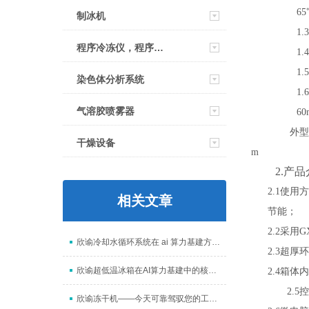
65
制冰机
1.3
程序冷冻仪，程序降温仪
1.4
1.5
染色体分析系统
1.6
气溶胶喷雾器
60
外型
干燥设备
m
2.
产品
2.1使
相关文章
节能；
2.2采
欣谕冷却水循环系统在 ai 算力基建方面起到什么作用
2.3超
欣谕超低温冰箱在AI算力基建中的核心作用
2.4箱
2.
欣谕冻干机——今天可靠驾驭您的工艺，明天从容接入AI未来