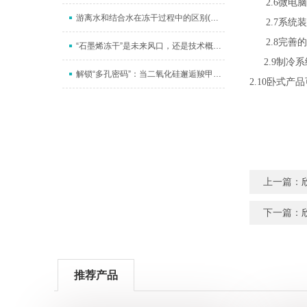
2.6微
游离水和结合水在冻干过程中的区别(升华干燥和解析干燥）
2.7系
2.8完
“石墨烯冻干”是未来风口，还是技术概念？深度拆解其价值锚点
2.9制
解锁“多孔密码”：当二氧化硅邂逅羧甲基纤维素钠，一场冻干艺术如何织就纳米“海绵梦”
2.10卧式
上一篇：
下一篇：
推荐产品