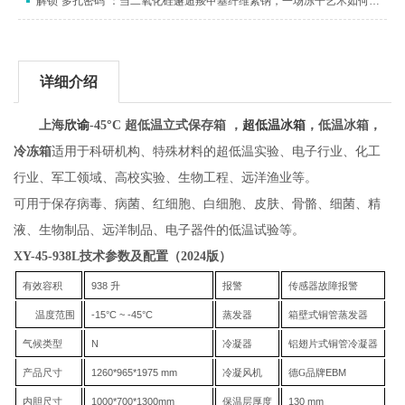
解锁“多孔密码”：当二氧化硅邂逅羧甲基纤维素钠，一场冻干艺术如何织就纳米“海绵梦”
详细介绍
°
上海
欣谕
-
45
C
超低温立式保存箱
，
超低温冰箱
，低温冰箱，
冷冻箱
适用于科研机构、特殊材料的超低温实验、电子行业、化工
行业、军工领域、高校实验、生物工程、远洋渔业等。
可用于保存病毒、病菌、红细胞、白细胞、皮肤、骨骼、细菌、精
液、生物制品、远洋制品、电子器件的低温试验等。
XY-45-938L技术参数及配置（2024版）
有效容积
938
升
报警
传感器故障报警
温度范围
-
15
°C ~ -
45
°C
蒸发器
箱壁式铜管蒸发器
气候类型
N
冷凝器
铝翅片式铜管冷凝器
产品尺寸
1260
*
965
*
1975
mm
冷凝风机
德G品牌
EBM
内胆尺寸
100
0*
70
0*
130
0
mm
保温层厚度
1
3
0 mm