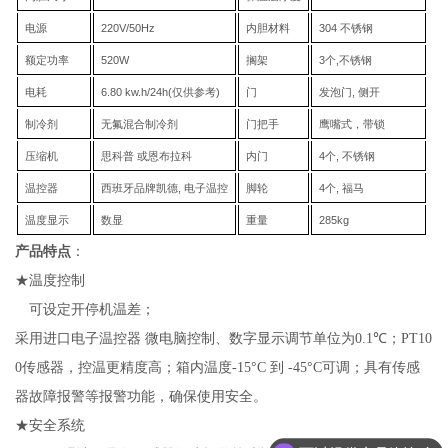
电源
220V/50Hz
内胆材料
304
不锈钢
额定功率
52
0
W
搁架
3
个
,
不锈钢
电耗
6.8
0
kw.h
/24
h
(
仅供参考
)
门
发泡门
,
侧开
制冷剂
无氟混合制冷剂
门把手
鹰嘴式，带锁
压缩机
思科普
或
恩布拉科
内门
4
个
,
不锈钢
温控器
西班牙品牌
凯德
,
电子温控
脚轮
4
个
,
福马
温度显示
数显
重量
285
kg
产品特点
：
★温度控制
可设定开停机温差
；
采用进口电子温控器
微电脑控制、数字显示调节单位为
0.1
℃；
PT10
°
°
0
传感器，控温更精度高；箱内温度
-
15
C
到
-
45
C
可调；具有传感
器故障报警等报警功能，确保使用安全。
★安全系统