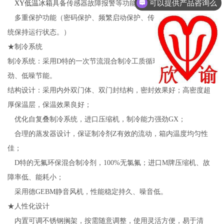
可以提供产品咨询么
XY
低温冰箱
具备传感器故障报警等功能；
多重保护功能（密码保护、频繁启动保护、传感器故障时制冷系
统保持运行状态。）
★制冷系统
制冷系统：采用D特的一次节流混合制冷工质循环设计。制冷GX强
劲、低噪节能
。
结构设计：采用内外双门体、双门封结构，密封效果好；高密度超
厚保温层，保温效果良好；
优化自复叠制冷系统，进口压缩机，制冷能力强劲GX；
合理的蒸发器设计，保证制冷剂Z有效的流动，箱内温度均匀性
佳；
D特的无氟环保混合制冷剂，
100%
无氯氟；进口M牌压缩机、故
障率低、能耗小；
采用德G
EBM
静音风机，性能稳定持久、噪音低。
★人性化设计
内置可调不锈钢搁架，按需随意调整，使用灵活方便，易于清