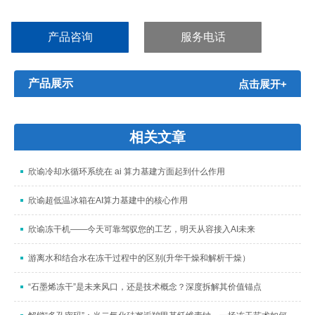
毒、病菌、红细胞、白细胞、皮肤、骨骼、细菌、精液、生物制
品、远洋制品、电子器件的低温试验等。 欣谕XY-86-328L超...
产品咨询
服务电话
产品展示
点击展开+
相关文章
欣谕冷却水循环系统在 ai 算力基建方面起到什么作用
欣谕超低温冰箱在AI算力基建中的核心作用
欣谕冻干机——今天可靠驾驭您的工艺，明天从容接入AI未来
游离水和结合水在冻干过程中的区别(升华干燥和解析干燥）
“石墨烯冻干”是未来风口，还是技术概念？深度拆解其价值锚点