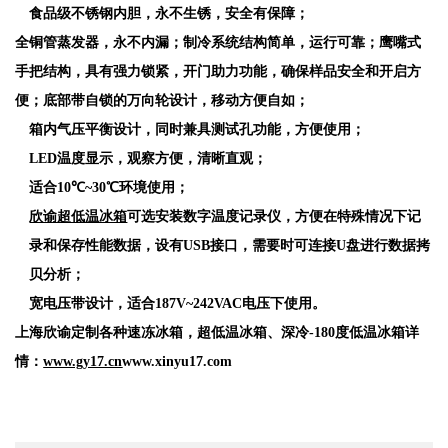
食品级不锈钢内胆，永不生锈，安全有保障；
全铜管蒸发器，永不内漏；制冷系统结构简单，运行可靠；鹰嘴式
手把结构，具有强力锁紧，开门助力功能，确保样品安全和开启方
便；底部带自锁的万向轮设计，移动方便自如；
箱内气压平衡设计，同时兼具测试孔功能，方便使用；
LED
温度显示，观察方便，清晰直观；
适合
10
℃
~30
℃环境使用；
欣谕超低温冰箱
可选安装数字温度记录仪，方便在特殊情况下记
录和保存性能数据，设有
USB
接口，需要时可连接
U
盘进行数据拷
贝分析；
宽电压带设计，适合
187V~242VAC
电压下使用。
上海欣谕定制各种速冻冰箱，超低温冰箱、深冷
-180
度低温冰箱详
情：
www.gy17.cn
www.xinyu17.com