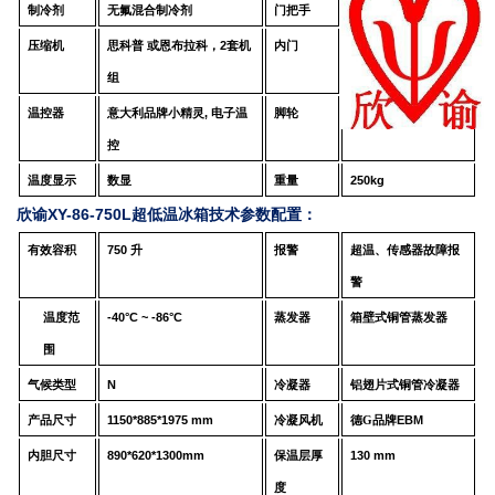
制冷剂
无氟混合制冷剂
门把手
鹰嘴式，带锁
压缩机
思科普
或
恩布拉科，
2
套机
内门
4
个
,
不锈钢
组
温控器
意大利品牌
小精灵
,
电子温
脚轮
4
个
,
福马脚轮
控
温度显示
数显
重量
250
kg
欣谕XY-86-750L超低温冰箱技术参数配置：
有效容积
750
升
报警
超温、传感器故障报
警
温度范
-40°C ~ -86°C
蒸发器
箱壁式铜管蒸发器
围
气候类型
N
冷凝器
铝翅片式铜管冷凝器
产品尺寸
1150
*
885
*
1975
mm
冷凝风机
德G品牌
EBM
内胆尺寸
89
0*
62
0*
130
0
mm
保温层厚
1
3
0 mm
度