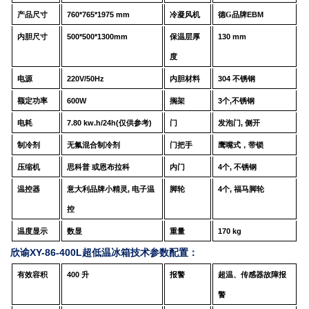
产品尺寸
76
0*
765
*
1975
mm
冷凝风机
德G品牌
EBM
内胆尺寸
50
0*
50
0*
130
0
mm
保温层厚
1
3
0 mm
度
电源
220V/50Hz
内胆材料
304
不锈钢
额定功率
60
0
W
搁架
3
个
,
不锈钢
电耗
7
.
8
0
kw.h
/24
h
(
仅供参考
)
门
发泡门
,
侧开
制冷剂
无氟混合制冷剂
门把手
鹰嘴式，带锁
压缩机
思科普
或
恩布拉科
内门
4
个
,
不锈钢
温控器
意大利品牌
小精灵
,
电子温
脚轮
4
个
,
福马脚轮
控
温度显示
数显
重量
17
0 kg
欣谕XY-86-400L超低温冰箱技术参数配置：
有效容积
400
升
报警
超温、传感器故障报
警