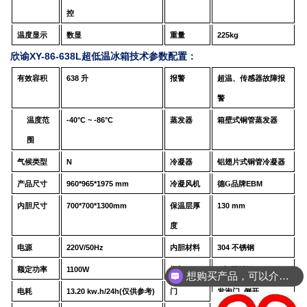
控
温度显示
数显
重量
225
kg
欣谕XY-86-638L超低温冰箱技术参数配置：
有效容积
638
升
报警
超温、传感器故障报
警
温度范
-40°C ~ -86°C
蒸发器
箱壁式铜管蒸发器
围
气候类型
N
冷凝器
铝翅片式铜管冷凝器
产品尺寸
96
0*
965
*
1975
mm
冷凝风机
德G品牌
EBM
内胆尺寸
70
0*
70
0*
130
0
mm
保温层厚
1
3
0 mm
度
电源
220V/50Hz
内胆材料
304
不锈钢
额定功率
110
0
W
搁架
3
个
,
不锈钢
想购买产品，可以介绍下你们的产品么？
电耗
13.2
0
kw.h
/24
h
(
仅供参考
)
门
发泡门
,
侧开