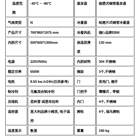
温度范
-40°C ~ -86°C
蒸发器
箱壁式铜管蒸发器
围
气候类型
N
冷凝器
铝翅片式铜管冷凝器
产品尺寸
76
0*
865
*
1975
mm
冷凝风机
德G品牌
EBM
内胆尺寸
50
0*
60
0*
130
0
mm
保温层厚
1
3
0 mm
度
电源
220V/50Hz
内胆材料
304
不锈钢
额定功率
65
0
W
搁架
3
个
,
不锈钢
电耗
8
.
5
0
kw.h
/24
h
(
仅供参考
)
门
发泡门
,
侧开
制冷剂
无氟混合制冷剂
门把手
鹰嘴式，带锁
压缩机
思科普
或
恩布拉科
内门
4
个
,
不锈钢
温控器
意大利品牌
小精灵
,
电子温
脚轮
4
个
,
福马脚轮
控
温度显示
数显
重量
19
0 kg