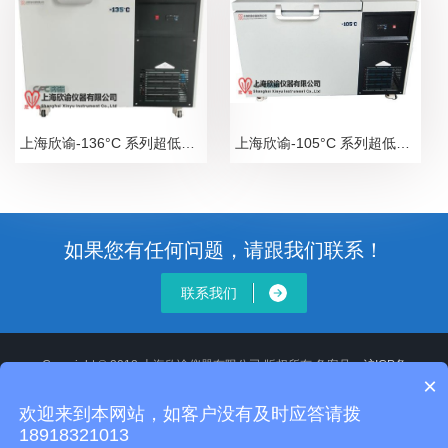
上海欣谕-136°C 系列超低温深冷保存箱，深冷卧式低温冰箱，超低温冰箱系列
上海欣谕-105°C 系列超低温深冷保存箱，深冷卧式低温冰箱，超低温冰箱系列
如果您有任何问题，请跟我们联系！
联系我们
Copyright © 2018 上海欣谕仪器有限公司 版权所有 备案号：
沪ICP备
×
12020514号-2
XML地图
沪公网安备 31011502008806号
欢迎来到本网站，如客户没有及时应答请拨
地址：
18918321013
全国统一服务电话：13918118355 24小时服务电话：18918321013 E-