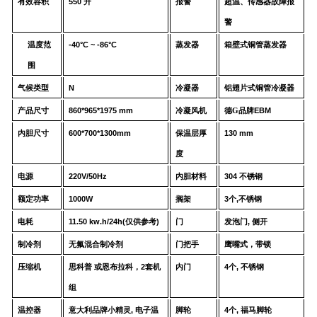
有效容积
550
升
报警
超温、传感器故障报
警
温度范
-40°C ~ -86°C
蒸发器
箱壁式铜管蒸发器
围
气候类型
N
冷凝器
铝翅片式铜管冷凝器
产品尺寸
86
0*
965
*
1975
mm
冷凝风机
德G品牌
EBM
内胆尺寸
60
0*
70
0*
130
0
mm
保温层厚
1
3
0 mm
度
电源
220V/50Hz
内胆材料
304
不锈钢
额定功率
100
0
W
搁架
3
个
,
不锈钢
电耗
11.5
0
kw.h
/24
h
(
仅供参考
)
门
发泡门
,
侧开
制冷剂
无氟混合制冷剂
门把手
鹰嘴式，带锁
压缩机
思科普
或
恩布拉科，
2
套机
内门
4
个
,
不锈钢
组
温控器
意大利品牌
小精灵
,
电子温
脚轮
4
个
,
福马脚轮