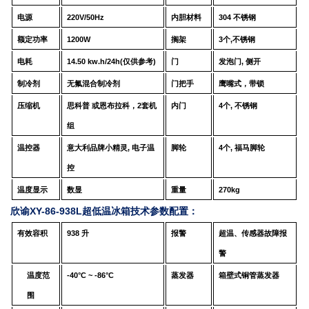
电源
220V/50Hz
内胆材料
304
不锈钢
额定功率
120
0
W
搁架
3
个
,
不锈钢
电耗
14.5
0
kw.h
/24
h
(
仅供参考
)
门
发泡门
,
侧开
制冷剂
无氟混合制冷剂
门把手
鹰嘴式，带锁
压缩机
思科普
或
恩布拉科，
2
套机
内门
4
个
,
不锈钢
组
温控器
意大利品牌
小精灵
,
电子温
脚轮
4
个
,
福马脚轮
控
温度显示
数显
重量
270
kg
欣谕XY-86-938L超低温冰箱技术参数配置：
有效容积
938
升
报警
超温、传感器故障报
警
温度范
-40°C ~ -86°C
蒸发器
箱壁式铜管蒸发器
围