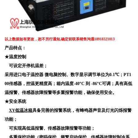
以上数据如有更改，恕不另行通知
,确定前联系销售沟通18918321013
产品特点
：
★温度控制
可设定开停机温差；
采用进口电子温控器
微电脑控制、数字显示调节单位为
0.1
℃；
PT1
°
°
00
传感器，控温更精度高；箱内温度
-40
C
到
-86
C
可调；具有高低
温报警、传感器故障报警等多重报警功能，确保使用安全。
★安全系统
XY
低温冰箱
具备完善的报警系统，有蜂鸣器声音及灯光闪烁报警
功能；
可实现高低温报警、传感器故障报警等功能；
多重保护功能（密码保护、频繁启动保护、传感器故障时制冷系