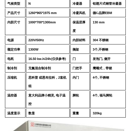
气候类型
N
冷凝器
铝翅片式铜管冷凝器
产品尺寸
1260
*
965
*
1975
mm
冷凝风机
德G品牌
EBM
内胆尺寸
100
0*
70
0*
130
0
mm
保温层厚
1
3
0 mm
度
电源
220V/50Hz
内胆材料
304
不锈钢
额定功率
130
0
W
搁架
3
个
,
不锈钢
电耗
16.5
0
kw.h
/24
h
(
仅供参考
)
门
发泡门
,
侧开
制冷剂
无氟混合制冷剂
门把手
鹰嘴式，带锁
压缩机
思科普
或
恩布拉科，
2
套机
内门
4
个
,
不锈钢
组
温控器
意大利品牌
小精灵
,
电子温
脚轮
4
个
,
福马脚轮
控
温度显示
数显
重量
320
kg