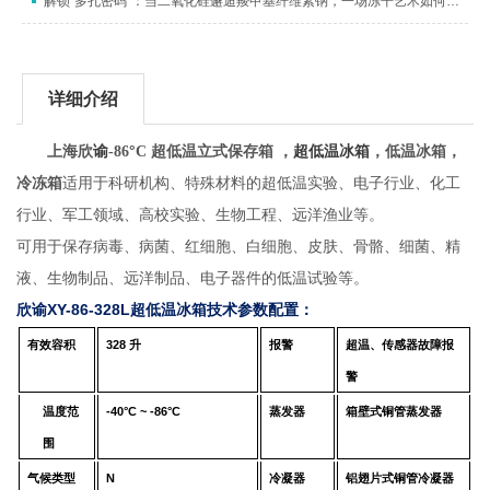
解锁“多孔密码”：当二氧化硅邂逅羧甲基纤维素钠，一场冻干艺术如何织就纳米“海绵梦”
详细介绍
°
上海欣
谕
-86
C
超低温立式保存箱
，
超低温冰箱
，低温冰箱，
冷冻箱
适用于科研机构、特殊材料的超低温实验、电子行业、化工
行业、军工领域、高校实验、生物工程、远洋渔业等。
可用于保存病毒、病菌、红细胞、白细胞、皮肤、骨骼、细菌、精
液、生物制品、远洋制品、电子器件的低温试验等。
欣谕XY-86-328L超低温冰箱技术参数配置：
有效容积
328
升
报警
超温、传感器故障报
警
温度范
-40°C ~ -86°C
蒸发器
箱壁式铜管蒸发器
围
气候类型
N
冷凝器
铝翅片式铜管冷凝器