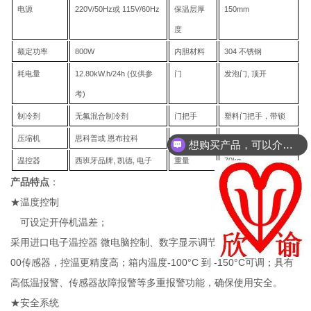
电源
220V/50Hz
或
115V/60Hz
保温层厚
1
50
mm
度
额定功率
80
0
W
内胆材料
304
不锈钢
耗电量
12
.
80
kW.h/24h (
仅供参
门
发泡门
,
顶开
考
)
制冷剂
无氟混合制冷剂
门把手
塑料门把手，带锁
压缩机
思科普
或
恩布拉科
脚轮
4
个
,
福马脚轮
想购买产品，可以介绍下你们的产品么？
温控器
西班牙品牌
,
凯德
,
电子
重量
70
kg
产品特点
：
★温度控制
可设定开停机温差
；
0.1
PT1
采用进口电子温控器
微电脑控制、数字显示调节单位为
℃；
00
-
100
°
C
-
150
°
C
传感器，控温更精度高；箱内温度
到
可调；具有
高低温报警、传感器故障报警等多重报警功能，确保使用安全。
★安全系统