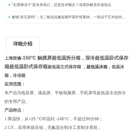
“石墨烯冻干”是未来风口，还是技术概念？深度拆解其价值锚点
解锁“多孔密码”：当二氧化硅邂逅羧甲基纤维素钠，一场冻干艺术如何织就纳米“海绵梦”
详细介绍
-150
°
C
触摸屏超低温拆分箱
，
深冷
超低温卧式保存
上海
欣谕
箱超低温卧式保存箱
超低温立式保存箱
，
超低温冰箱
，低温冰
箱，冷冻箱
应用范围：
本产品为电容屏、液晶屏、平板电脑屏、手机屏等超低温冷冻拆分
的专用产品。
产品特点
：
+25
°
C
-140
°
C
90
1.
降温快，从
环温到
，不超过
分钟；
2.
GX，采用单级压缩，无氟混合制冷工质制冷系统；