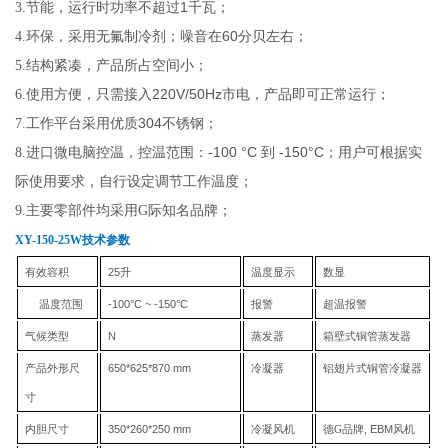
1
3.
节能，运行时功率不超过
千瓦；
60
4.
环保，采用无氟制冷剂；噪音在
分贝左右；
5.
结构紧凑，产品所占空间小；
220V/50Hz
6.
使用方便，只需接入
市电，产品即可正常运行；
304
7.
工作平台采用优质
不锈钢；
-100
°
C
-1
50
°
C
8.
进口微电脑控温，控温范围：
到
；用户可根据实
际使用要求，自行设定调节工作温度；
9.
主要零部件均采用G际知名品牌；
XY-150-25W技术参数
有效容积
25
升
温度显示
数显
温度范围
-
100
°C ~ -
150
°C
报警
超温报警
气候类型
N
蒸发器
箱壁式铜管蒸发器
产品外形尺
650
*
625
*
870
mm
冷凝器
铝翅片式铜管冷凝器
寸
内胆尺寸
350
*
260
*
250
mm
冷凝风机
德G品牌
, EBM
风机