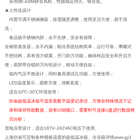
EBM
采用德G
静音风机，性能稳定持久、噪音低。
★人性化设计
内置可调不锈钢搁架，按需随意调整，使用灵活方便，易于清
洗；
食品级不锈钢内胆，永不生锈，安全有保障；
全铜管蒸发器，永不内漏；制冷系统结构简单，运行可靠；鹰嘴式
手把结构，具有强力锁紧，开门助力功能，确保样品安全和开启方
便；底部带自锁的万向轮设计，移动方便自如
；
箱内气压平衡设计，同时兼具测试孔功能，方便使用；
LED
温度显示，观察方便，清晰直观；
10
~30
适合
℃
℃环境使用；
欣谕超低温冰箱
可选安装数字温度记录仪，方便在特殊情况下记
USB
U
录和保存性能数据，设有
接口，需要时可连接
盘进行数据拷
贝分析；
187V~242VAC
宽电压带设计，适合
电压下使用。
www.gy1
上海欣谕可定制各种规格温度的超低温冰箱、冷冻箱详情