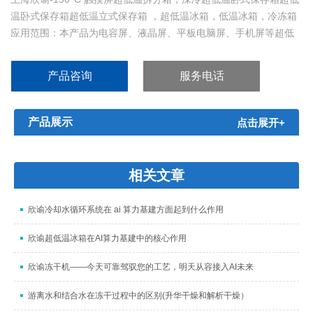
温卧式保存箱超低温立式保存箱 ，超低温冰箱，低温冰箱，冷冻箱
应用范围：本产品为电容屏、液晶屏、平板电脑屏、手机屏等超低
温冷冻拆分的专用产品。产品特点：1.降温快，从+25 °C环温到
-140°C，不超过90分钟；2.GX，采用单级压...
产品咨询
服务电话
产品展示
点击展开+
相关文章
欣谕冷却水循环系统在 ai 算力基建方面起到什么作用
欣谕超低温冰箱在AI算力基建中的核心作用
欣谕冻干机——今天可靠驾驭您的工艺，明天从容接入AI未来
游离水和结合水在冻干过程中的区别(升华干燥和解析干燥）